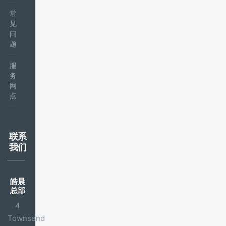
常
见
问
题
服
务
网
点
联系
我们
皓晨
总部
4
Townsend