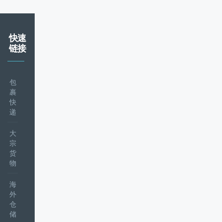
快速
链接
包
裹
快
递
大
宗
货
物
海
外
仓
储