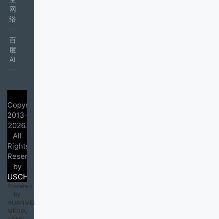
网
络
百
度
AI
Copyright
2013-
2026.
All
Rights
Reserved
by
USCHEN.COM
Powered
by
HUANMEI
MEDIA,