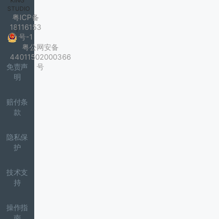
KING
STUDIO
粤ICP备
18116153
|
号-1
粤公网安备
44011502000366
免责声
号
明
赔付条
款
隐私保
护
技术支
持
操作指
南