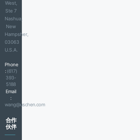
West,
Ste 7
Nashua,
New
Hampsher,
03063
U.S.A.
Phone
:
(617)
393-
5188
Email
:
wang@uschen.com
合作
伙伴