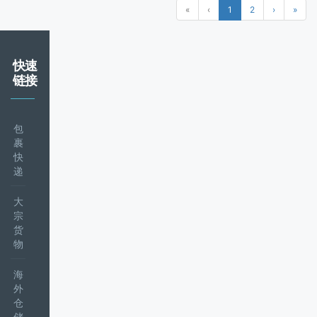
«
‹
1
2
›
»
快速
链接
包
裹
快
递
大
宗
货
物
海
外
仓
储