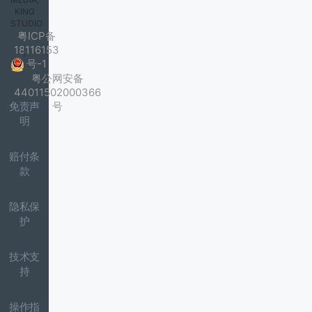
KING
STUDIO
粤ICP备
18116153
|
号-1
粤公网安备
44011502000366
免责声
号
明
赔付条
款
隐私保
护
技术支
持
操作指