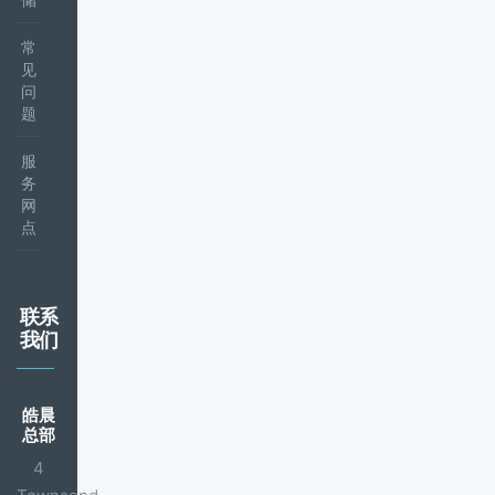
常
见
问
题
服
务
网
点
联系
我们
皓晨
总部
4