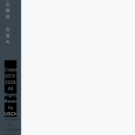
宝
网
络
百
度
AI
Copyright
2013-
2026.
All
Rights
Reserved
by
USCHEN.COM
Powered
by
HUANMEI
MEDIA,