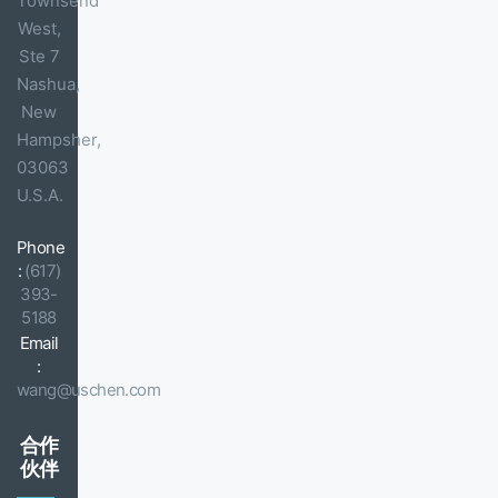
Townsend
West,
Ste 7
Nashua,
New
Hampsher,
03063
U.S.A.
Phone
:
(617)
393-
5188
Email
:
wang@uschen.com
合作
伙伴